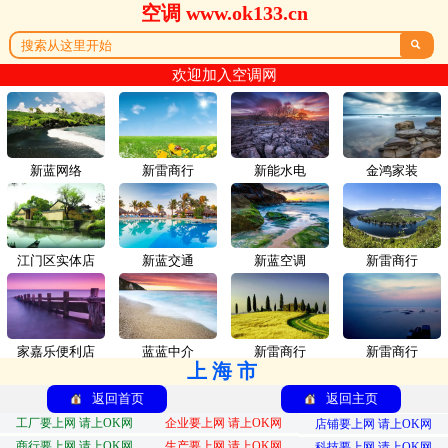
空调 www.ok133.cn

欢迎加入空调网
新蓝网络
新雷商行
新能水电
金鸿家装
江门区实体店
新蓝交通
新蓝空调
新雷商行
家嘉乐便利店
蓝蓝中介
新雷商行
新雷商行
上海市
返回首页
返回主页
工厂要上网 请上OK网
企业要上网 请上OK网
店铺要上网 请上OK网
商行要上网 请上OK网
生产要上网 请上OK网
科技要上网 请上OK网