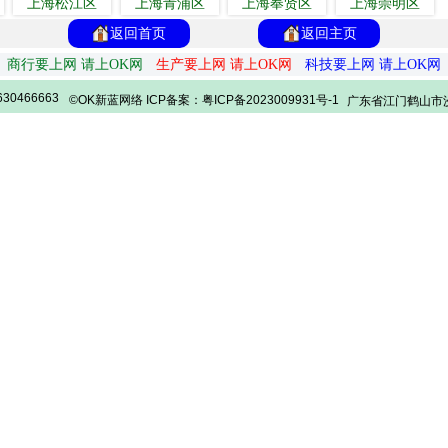
上海松江区
上海青浦区
上海奉贤区
上海崇明区
返回首页
返回主页
商行要上网 请上OK网
生产要上网 请上OK网
科技要上网 请上OK网
30466663
©OK新蓝网络 ICP备案：粤ICP备2023009931号-1
广东省江门鹤山市沙