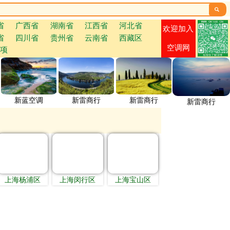

省
广西省
湖南省
江西省
河北省
欢迎加入
省
四川省
贵州省
云南省
西藏区
空调网
项
新蓝空调
新雷商行
新雷商行
新雷商行
上海杨浦区
上海闵行区
上海宝山区