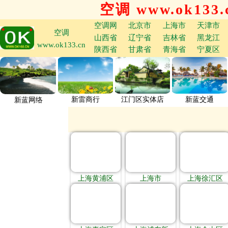
空调 www.ok133.
空调网
北京市
上海市
天津市
空调
山西省
辽宁省
吉林省
黑龙江
www.ok133.cn
陕西省
甘肃省
青海省
宁夏区
新雷商行
江门区实体店
新蓝交通
新蓝网络
上海黄浦区
上海市
上海徐汇区