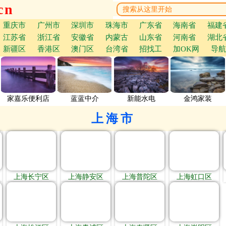
cn
重庆市
广州市
深圳市
珠海市
广东省
海南省
福建
江苏省
浙江省
安徽省
内蒙古
山东省
河南省
湖北
新疆区
香港区
澳门区
台湾省
招找工
加OK网
导航
家嘉乐便利店
蓝蓝中介
新能水电
金鸿家装
上海市
上海长宁区
上海静安区
上海普陀区
上海虹口区