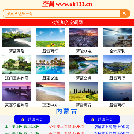
空调 www.ok133.cn

欢迎加入空调网
新蓝网络
新雷商行
新能水电
金鸿家装
江门区实体店
新蓝交通
新蓝空调
新雷商行
家嘉乐便利店
蓝蓝中介
新雷商行
新雷商行
内蒙古
返回首页
返回主页
工厂要上网 请上OK网
企业要上网 请上OK网
店铺要上网 请上OK网
商行要上网 请上OK网
生产要上网 请上OK网
科技要上网 请上OK网