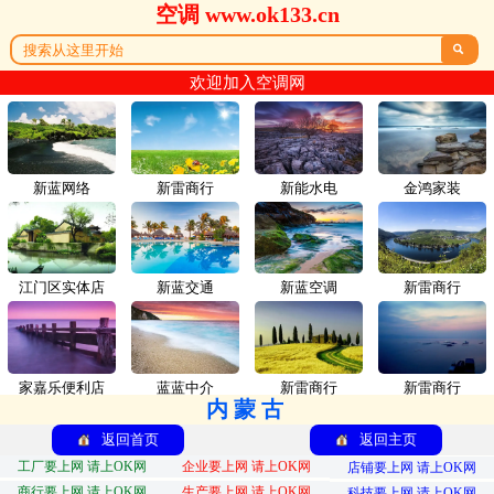
空调 www.ok133.cn

欢迎加入空调网
新蓝网络
新雷商行
新能水电
金鸿家装
江门区实体店
新蓝交通
新蓝空调
新雷商行
家嘉乐便利店
蓝蓝中介
新雷商行
新雷商行
内蒙古
返回首页
返回主页
工厂要上网 请上OK网
企业要上网 请上OK网
店铺要上网 请上OK网
商行要上网 请上OK网
生产要上网 请上OK网
科技要上网 请上OK网