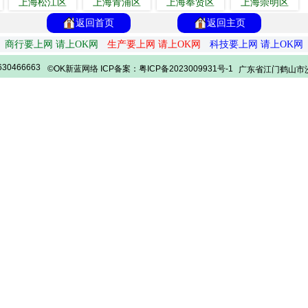
上海松江区
上海青浦区
上海奉贤区
上海崇明区
返回首页
返回主页
商行要上网 请上OK网
生产要上网 请上OK网
科技要上网 请上OK网
30466663
©OK新蓝网络 ICP备案：粤ICP备2023009931号-1
广东省江门鹤山市沙