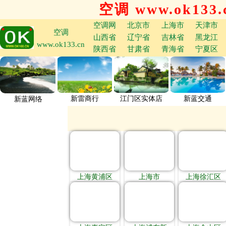
空调 www.ok133.
空调网
北京市
上海市
天津市
空调
山西省
辽宁省
吉林省
黑龙江
www.ok133.cn
陕西省
甘肃省
青海省
宁夏区
新雷商行
江门区实体店
新蓝交通
新蓝网络
上海黄浦区
上海市
上海徐汇区