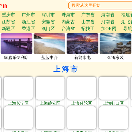
cn
重庆市
广州市
深圳市
珠海市
广东省
海南省
福建
江苏省
浙江省
安徽省
内蒙古
山东省
河南省
湖北
新疆区
香港区
澳门区
台湾省
招找工
加OK网
导航
家嘉乐便利店
蓝蓝中介
新能水电
金鸿家装
上海市
上海长宁区
上海静安区
上海普陀区
上海虹口区