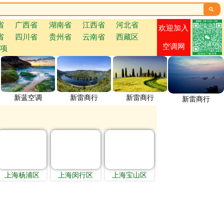

省
广西省
湖南省
江西省
河北省
欢迎加入
省
四川省
贵州省
云南省
西藏区
空调网
项
新蓝空调
新雷商行
新雷商行
新雷商行
上海杨浦区
上海闵行区
上海宝山区