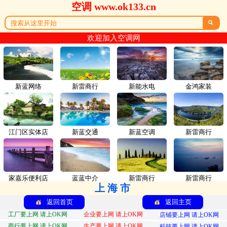
空调 www.ok133.cn

欢迎加入空调网
新蓝网络
新雷商行
新能水电
金鸿家装
江门区实体店
新蓝交通
新蓝空调
新雷商行
家嘉乐便利店
蓝蓝中介
新雷商行
新雷商行
上海市
返回首页
返回主页
工厂要上网 请上OK网
企业要上网 请上OK网
店铺要上网 请上OK网
商行要上网 请上OK网
生产要上网 请上OK网
科技要上网 请上OK网