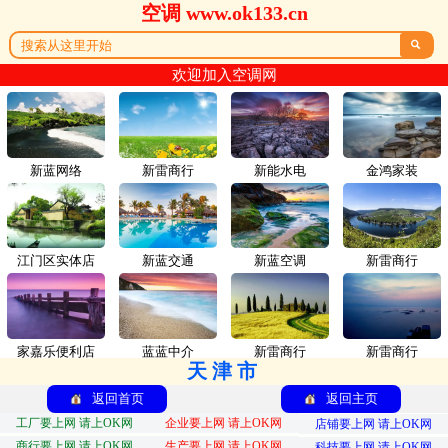
空调 www.ok133.cn

欢迎加入空调网
新蓝网络
新雷商行
新能水电
金鸿家装
江门区实体店
新蓝交通
新蓝空调
新雷商行
家嘉乐便利店
蓝蓝中介
新雷商行
新雷商行
天津市
返回首页
返回主页
工厂要上网 请上OK网
企业要上网 请上OK网
店铺要上网 请上OK网
商行要上网 请上OK网
生产要上网 请上OK网
科技要上网 请上OK网