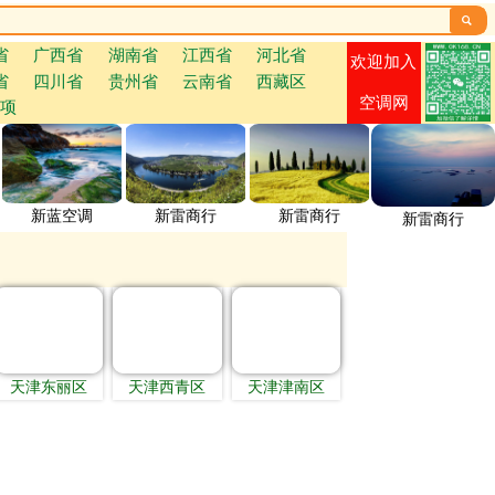

省
广西省
湖南省
江西省
河北省
欢迎加入
省
四川省
贵州省
云南省
西藏区
空调网
项
新蓝空调
新雷商行
新雷商行
新雷商行
天津东丽区
天津西青区
天津津南区