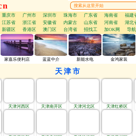
cn
重庆市
广州市
深圳市
珠海市
广东省
海南省
福建
江苏省
浙江省
安徽省
内蒙古
山东省
河南省
湖北
新疆区
香港区
澳门区
台湾省
招找工
加OK网
导航
家嘉乐便利店
蓝蓝中介
新能水电
金鸿家装
天津市
天津河西区
天津南开区
天津河北区
天津红桥区