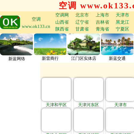
空调 www.ok133.
空调网
北京市
上海市
天津市
空调
山西省
辽宁省
吉林省
黑龙江
www.ok133.cn
陕西省
甘肃省
青海省
宁夏区
新雷商行
江门区实体店
新蓝交通
新蓝网络
天津和平区
天津河东区
天津市