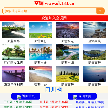
空调 www.ok133.cn

欢迎加入空调网
新蓝网络
新雷商行
新能水电
金鸿家装
江门区实体店
新蓝交通
新蓝空调
新雷商行
家嘉乐便利店
蓝蓝中介
新雷商行
新雷商行
四川省
返回首页
返回主页
工厂要上网 请上OK网
企业要上网 请上OK网
店铺要上网 请上OK网
商行要上网 请上OK网
生产要上网 请上OK网
科技要上网 请上OK网