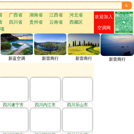

省
广西省
湖南省
江西省
河北省
欢迎加入
省
四川省
贵州省
云南省
西藏区
空调网
项
新蓝空调
新雷商行
新雷商行
新雷商行
四川遂宁市
四川内江市
四川乐山市