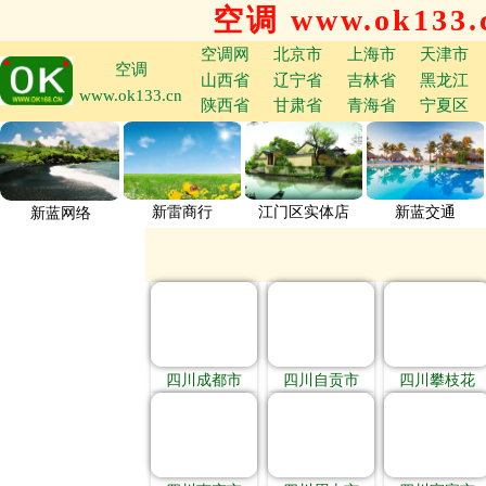
空调 www.ok133.
空调网
北京市
上海市
天津市
空调
山西省
辽宁省
吉林省
黑龙江
www.ok133.cn
陕西省
甘肃省
青海省
宁夏区
新雷商行
江门区实体店
新蓝交通
新蓝网络
四川成都市
四川自贡市
四川攀枝花