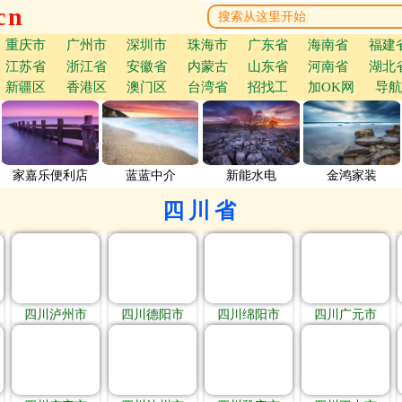
cn
重庆市
广州市
深圳市
珠海市
广东省
海南省
福建
江苏省
浙江省
安徽省
内蒙古
山东省
河南省
湖北
新疆区
香港区
澳门区
台湾省
招找工
加OK网
导航
家嘉乐便利店
蓝蓝中介
新能水电
金鸿家装
四川省
四川泸州市
四川德阳市
四川绵阳市
四川广元市