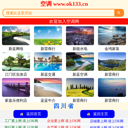
空调 www.ok133.cn

欢迎加入空调网
新蓝网络
新雷商行
新能水电
金鸿家装
江门区实体店
新蓝交通
新蓝空调
新雷商行
家嘉乐便利店
蓝蓝中介
新雷商行
新雷商行
四川省
返回首页
返回主页
工厂要上网 请上OK网
企业要上网 请上OK网
店铺要上网 请上OK网
商行要上网 请上OK网
生产要上网 请上OK网
科技要上网 请上OK网