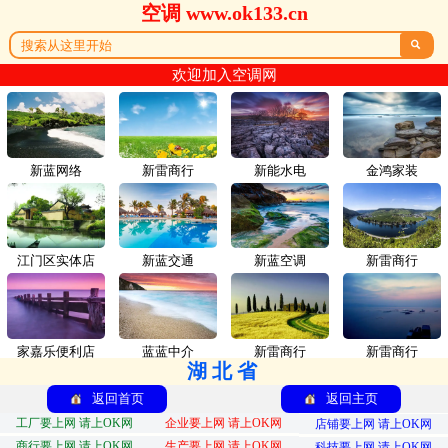
空调 www.ok133.cn

欢迎加入空调网
新蓝网络
新雷商行
新能水电
金鸿家装
江门区实体店
新蓝交通
新蓝空调
新雷商行
家嘉乐便利店
蓝蓝中介
新雷商行
新雷商行
湖北省
返回首页
返回主页
工厂要上网 请上OK网
企业要上网 请上OK网
店铺要上网 请上OK网
商行要上网 请上OK网
生产要上网 请上OK网
科技要上网 请上OK网