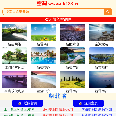
空调 www.ok133.cn

欢迎加入空调网
新蓝网络
新雷商行
新能水电
金鸿家装
江门区实体店
新蓝交通
新蓝空调
新雷商行
家嘉乐便利店
蓝蓝中介
新雷商行
新雷商行
湖北省
返回首页
返回主页
工厂要上网 请上OK网
企业要上网 请上OK网
店铺要上网 请上OK网
商行要上网 请上OK网
生产要上网 请上OK网
科技要上网 请上OK网