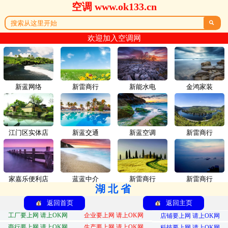
空调 www.ok133.cn

欢迎加入空调网
新蓝网络
新雷商行
新能水电
金鸿家装
江门区实体店
新蓝交通
新蓝空调
新雷商行
家嘉乐便利店
蓝蓝中介
新雷商行
新雷商行
湖北省
返回首页
返回主页
工厂要上网 请上OK网
企业要上网 请上OK网
店铺要上网 请上OK网
商行要上网 请上OK网
生产要上网 请上OK网
科技要上网 请上OK网