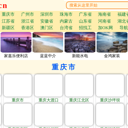
cn
重庆市
广州市
深圳市
珠海市
广东省
海南省
福建
江苏省
浙江省
安徽省
内蒙古
山东省
河南省
湖北
新疆区
香港区
澳门区
台湾省
招找工
加OK网
导航
家嘉乐便利店
蓝蓝中介
新能水电
金鸿家装
重庆市
重庆市
重庆大渡口
重庆江北区
重庆沙坪坝