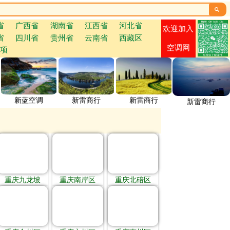

省
广西省
湖南省
江西省
河北省
欢迎加入
省
四川省
贵州省
云南省
西藏区
空调网
项
新蓝空调
新雷商行
新雷商行
新雷商行
重庆九龙坡
重庆南岸区
重庆北碚区