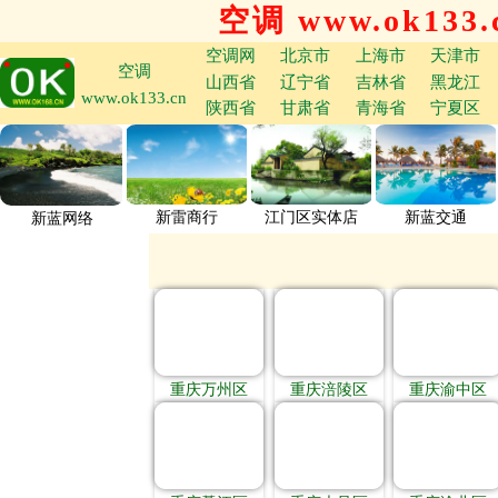
空调 www.ok133.
空调网
北京市
上海市
天津市
空调
山西省
辽宁省
吉林省
黑龙江
www.ok133.cn
陕西省
甘肃省
青海省
宁夏区
新雷商行
江门区实体店
新蓝交通
新蓝网络
重庆万州区
重庆涪陵区
重庆渝中区