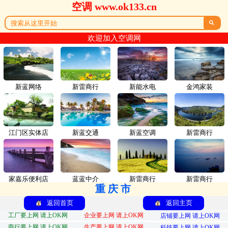
空调 www.ok133.cn

欢迎加入空调网
新蓝网络
新雷商行
新能水电
金鸿家装
江门区实体店
新蓝交通
新蓝空调
新雷商行
家嘉乐便利店
蓝蓝中介
新雷商行
新雷商行
重庆市
返回首页
返回主页
工厂要上网 请上OK网
企业要上网 请上OK网
店铺要上网 请上OK网
商行要上网 请上OK网
生产要上网 请上OK网
科技要上网 请上OK网