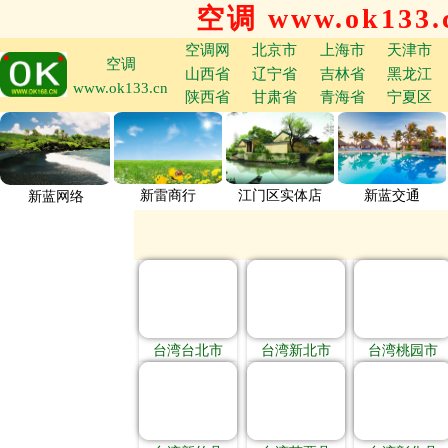
空调 www.ok133.
空调网
北京市
上海市
天津市
空调
山西省
辽宁省
吉林省
黑龙江
www.ok133.cn
陕西省
甘肃省
青海省
宁夏区
新雷商行
江门区实体店
新蓝交通
新蓝网络
台湾台北市
台湾新北市
台湾桃园市