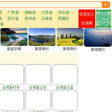

省
广西省
湖南省
江西省
河北省
欢迎加入
省
四川省
贵州省
云南省
西藏区
空调网
项
新蓝空调
新雷商行
新雷商行
新雷商行
台湾新竹市
台湾嘉义市
台湾宜兰县