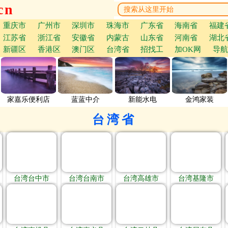
cn
重庆市
广州市
深圳市
珠海市
广东省
海南省
福建
江苏省
浙江省
安徽省
内蒙古
山东省
河南省
湖北
新疆区
香港区
澳门区
台湾省
招找工
加OK网
导航
家嘉乐便利店
蓝蓝中介
新能水电
金鸿家装
台湾省
台湾台中市
台湾台南市
台湾高雄市
台湾基隆市