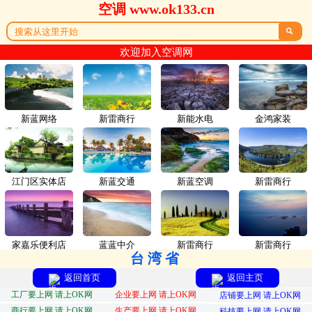
空调 www.ok133.cn

欢迎加入空调网
新蓝网络
新雷商行
新能水电
金鸿家装
江门区实体店
新蓝交通
新蓝空调
新雷商行
家嘉乐便利店
蓝蓝中介
新雷商行
新雷商行
台湾省
返回首页
返回主页
工厂要上网 请上OK网
企业要上网 请上OK网
店铺要上网 请上OK网
商行要上网 请上OK网
生产要上网 请上OK网
科技要上网 请上OK网