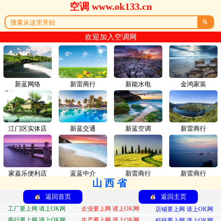
空调 www.ok133.cn

欢迎加入空调网
新蓝网络
新雷商行
新能水电
金鸿家装
江门区实体店
新蓝交通
新蓝空调
新雷商行
家嘉乐便利店
蓝蓝中介
新雷商行
新雷商行
山西省
返回首页
返回主页
工厂要上网 请上OK网
企业要上网 请上OK网
店铺要上网 请上OK网
商行要上网 请上OK网
生产要上网 请上OK网
科技要上网 请上OK网