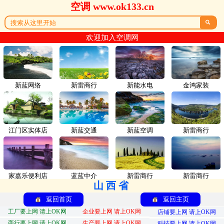
空调 www.ok133.cn

欢迎加入空调网
新蓝网络
新雷商行
新能水电
金鸿家装
江门区实体店
新蓝交通
新蓝空调
新雷商行
家嘉乐便利店
蓝蓝中介
新雷商行
新雷商行
山西省
返回首页
返回主页
工厂要上网 请上OK网
企业要上网 请上OK网
店铺要上网 请上OK网
商行要上网 请上OK网
生产要上网 请上OK网
科技要上网 请上OK网