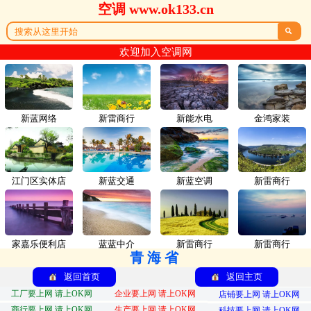
空调 www.ok133.cn

欢迎加入空调网
新蓝网络
新雷商行
新能水电
金鸿家装
江门区实体店
新蓝交通
新蓝空调
新雷商行
家嘉乐便利店
蓝蓝中介
新雷商行
新雷商行
青海省
返回首页
返回主页
工厂要上网 请上OK网
企业要上网 请上OK网
店铺要上网 请上OK网
商行要上网 请上OK网
生产要上网 请上OK网
科技要上网 请上OK网