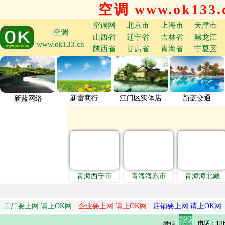
空调 www.ok133.
空调网
北京市
上海市
天津市
空调
山西省
辽宁省
吉林省
黑龙江
www.ok133.cn
陕西省
甘肃省
青海省
宁夏区
新雷商行
江门区实体店
新蓝交通
新蓝网络
青海西宁市
青海海东市
青海海北藏
工厂要上网 请上OK网
企业要上网 请上OK网
店铺要上网 请上OK网
电话：136
微信