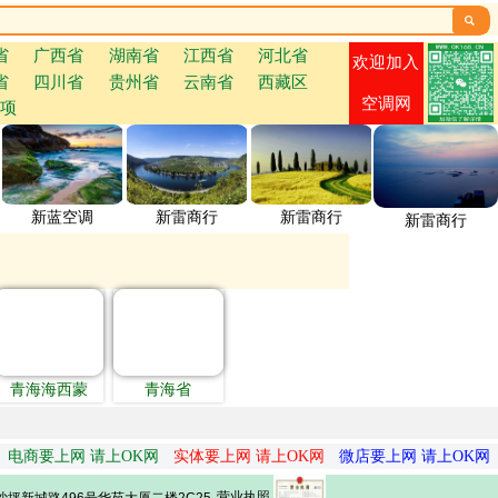

省
广西省
湖南省
江西省
河北省
欢迎加入
省
四川省
贵州省
云南省
西藏区
空调网
项
新蓝空调
新雷商行
新雷商行
新雷商行
青海海西蒙
青海省
电商要上网 请上OK网
实体要上网 请上OK网
微店要上网 请上OK网
营业执照
坪新城路496号华苑大厦二楼2C25