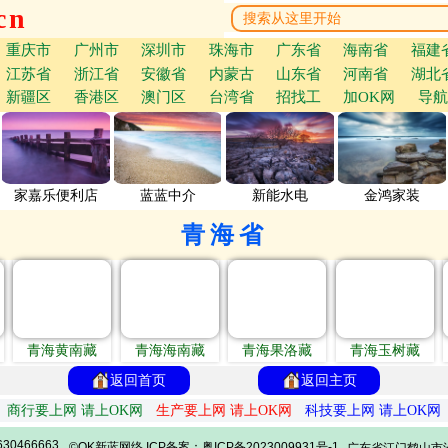
cn
重庆市
广州市
深圳市
珠海市
广东省
海南省
福建
江苏省
浙江省
安徽省
内蒙古
山东省
河南省
湖北
新疆区
香港区
澳门区
台湾省
招找工
加OK网
导航
家嘉乐便利店
蓝蓝中介
新能水电
金鸿家装
青海省
青海黄南藏
青海海南藏
青海果洛藏
青海玉树藏
返回首页
返回主页
商行要上网 请上OK网
生产要上网 请上OK网
科技要上网 请上OK网
30466663
©OK新蓝网络 ICP备案：粤ICP备2023009931号-1
广东省江门鹤山市沙