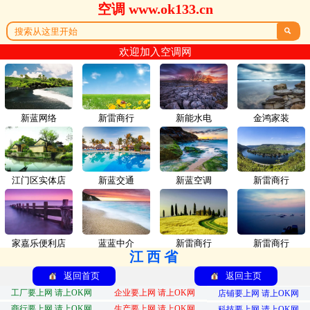
空调 www.ok133.cn

欢迎加入空调网
新蓝网络
新雷商行
新能水电
金鸿家装
江门区实体店
新蓝交通
新蓝空调
新雷商行
家嘉乐便利店
蓝蓝中介
新雷商行
新雷商行
江西省
返回首页
返回主页
工厂要上网 请上OK网
企业要上网 请上OK网
店铺要上网 请上OK网
商行要上网 请上OK网
生产要上网 请上OK网
科技要上网 请上OK网