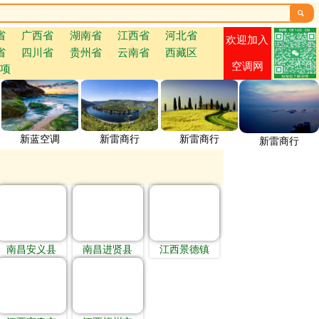

省
广西省
湖南省
江西省
河北省
欢迎加入
省
四川省
贵州省
云南省
西藏区
空调网
项
新蓝空调
新雷商行
新雷商行
新雷商行
南昌安义县
南昌进贤县
江西景德镇