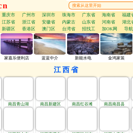
cn
重庆市
广州市
深圳市
珠海市
广东省
海南省
福建
江苏省
浙江省
安徽省
内蒙古
山东省
河南省
湖北
新疆区
香港区
澳门区
台湾省
招找工
加OK网
导航
家嘉乐便利店
蓝蓝中介
新能水电
金鸿家装
江西省
南昌青山湖
南昌新建区
南昌红谷滩
南昌南昌县