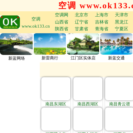
空调 www.ok133.
空调网
北京市
上海市
天津市
空调
山西省
辽宁省
吉林省
黑龙江
www.ok133.cn
陕西省
甘肃省
青海省
宁夏区
新雷商行
江门区实体店
新蓝交通
新蓝网络
南昌东湖区
南昌西湖区
南昌青云谱