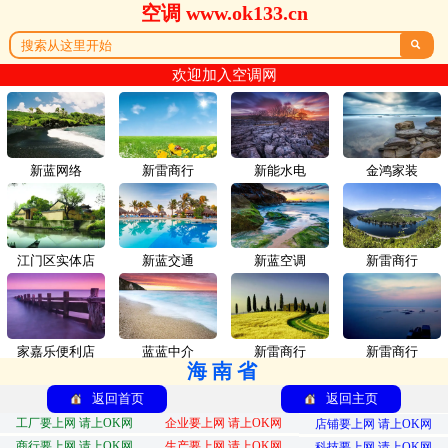
空调 www.ok133.cn

欢迎加入空调网
新蓝网络
新雷商行
新能水电
金鸿家装
江门区实体店
新蓝交通
新蓝空调
新雷商行
家嘉乐便利店
蓝蓝中介
新雷商行
新雷商行
海南省
返回首页
返回主页
工厂要上网 请上OK网
企业要上网 请上OK网
店铺要上网 请上OK网
商行要上网 请上OK网
生产要上网 请上OK网
科技要上网 请上OK网