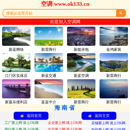
空调 www.ok133.cn

欢迎加入空调网
新蓝网络
新雷商行
新能水电
金鸿家装
江门区实体店
新蓝交通
新蓝空调
新雷商行
家嘉乐便利店
蓝蓝中介
新雷商行
新雷商行
海南省
返回首页
返回主页
工厂要上网 请上OK网
企业要上网 请上OK网
店铺要上网 请上OK网
商行要上网 请上OK网
生产要上网 请上OK网
科技要上网 请上OK网