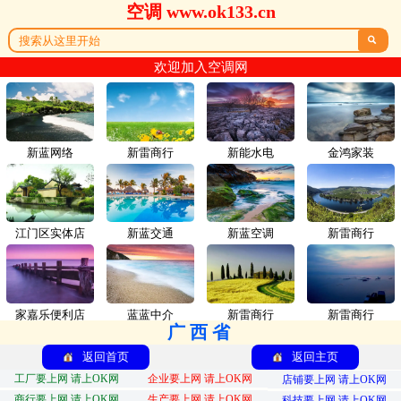
空调 www.ok133.cn

欢迎加入空调网
新蓝网络
新雷商行
新能水电
金鸿家装
江门区实体店
新蓝交通
新蓝空调
新雷商行
家嘉乐便利店
蓝蓝中介
新雷商行
新雷商行
广西省
返回首页
返回主页
工厂要上网 请上OK网
企业要上网 请上OK网
店铺要上网 请上OK网
商行要上网 请上OK网
生产要上网 请上OK网
科技要上网 请上OK网