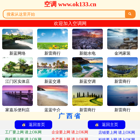
空调 www.ok133.cn

欢迎加入空调网
新蓝网络
新雷商行
新能水电
金鸿家装
江门区实体店
新蓝交通
新蓝空调
新雷商行
家嘉乐便利店
蓝蓝中介
新雷商行
新雷商行
广西省
返回首页
返回主页
工厂要上网 请上OK网
企业要上网 请上OK网
店铺要上网 请上OK网
商行要上网 请上OK网
生产要上网 请上OK网
科技要上网 请上OK网