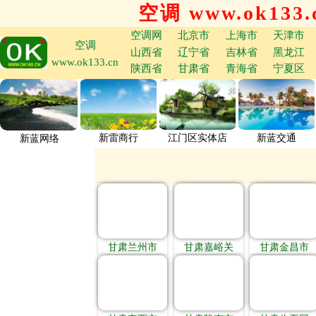
空调 www.ok133.
空调网
北京市
上海市
天津市
空调
山西省
辽宁省
吉林省
黑龙江
www.ok133.cn
陕西省
甘肃省
青海省
宁夏区
新雷商行
江门区实体店
新蓝交通
新蓝网络
甘肃兰州市
甘肃嘉峪关
甘肃金昌市