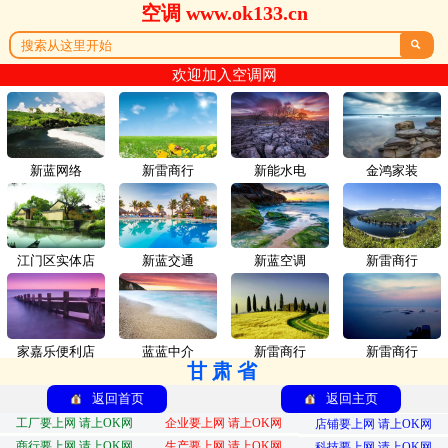
空调 www.ok133.cn

欢迎加入空调网
新蓝网络
新雷商行
新能水电
金鸿家装
江门区实体店
新蓝交通
新蓝空调
新雷商行
家嘉乐便利店
蓝蓝中介
新雷商行
新雷商行
甘肃省
返回首页
返回主页
工厂要上网 请上OK网
企业要上网 请上OK网
店铺要上网 请上OK网
商行要上网 请上OK网
生产要上网 请上OK网
科技要上网 请上OK网