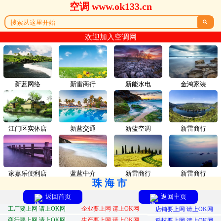
空调 www.ok133.cn

欢迎加入空调网
新蓝网络
新雷商行
新能水电
金鸿家装
江门区实体店
新蓝交通
新蓝空调
新雷商行
家嘉乐便利店
蓝蓝中介
新雷商行
新雷商行
珠海市
返回首页
返回主页
工厂要上网 请上OK网
企业要上网 请上OK网
店铺要上网 请上OK网
商行要上网 请上OK网
生产要上网 请上OK网
科技要上网 请上OK网