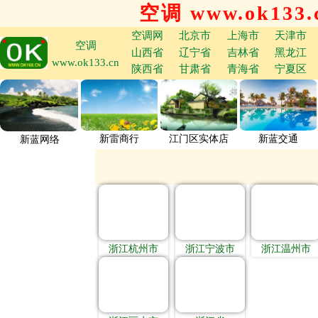
空调 www.ok133.
空调网
北京市
上海市
天津市
空调
山西省
辽宁省
吉林省
黑龙江
www.ok133.cn
陕西省
甘肃省
青海省
宁夏区
新雷商行
江门区实体店
新蓝交通
新蓝网络
浙江杭州市
浙江宁波市
浙江温州市