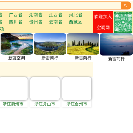

省
广西省
湖南省
江西省
河北省
欢迎加入
省
四川省
贵州省
云南省
西藏区
空调网
项
新蓝空调
新雷商行
新雷商行
新雷商行
浙江衢州市
浙江舟山市
浙江台州市