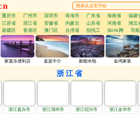
cn
重庆市
广州市
深圳市
珠海市
广东省
海南省
福建
江苏省
浙江省
安徽省
内蒙古
山东省
河南省
湖北
新疆区
香港区
澳门区
台湾省
招找工
加OK网
导航
家嘉乐便利店
蓝蓝中介
新能水电
金鸿家装
浙江省
浙江嘉兴市
浙江湖州市
浙江绍兴市
浙江金华市