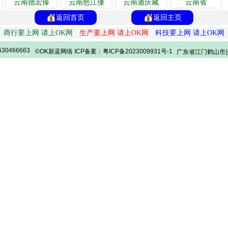
云南德宏傣
云南怒江傈
云南迪庆藏
云南省
返回首页
返回主页
商行要上网 请上OK网
生产要上网 请上OK网
科技要上网 请上OK网
30466663
©OK新蓝网络 ICP备案：粤ICP备2023009931号-1
广东省江门鹤山市沙