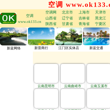
空调 www.ok133.
空调网
北京市
上海市
天津市
空调
山西省
辽宁省
吉林省
黑龙江
www.ok133.cn
陕西省
甘肃省
青海省
宁夏区
新雷商行
江门区实体店
新蓝交通
新蓝网络
云南昆明市
云南曲靖市
云南玉溪市