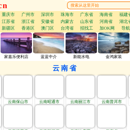
cn
重庆市
广州市
深圳市
珠海市
广东省
海南省
福建
江苏省
浙江省
安徽省
内蒙古
山东省
河南省
湖北
新疆区
香港区
澳门区
台湾省
招找工
加OK网
导航
家嘉乐便利店
蓝蓝中介
新能水电
金鸿家装
云南省
云南保山市
云南昭通市
云南丽江市
云南普洱市