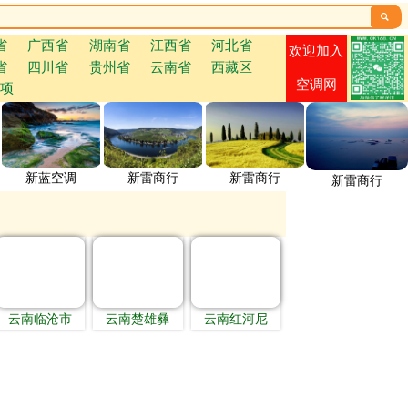

省
广西省
湖南省
江西省
河北省
欢迎加入
省
四川省
贵州省
云南省
西藏区
空调网
项
新蓝空调
新雷商行
新雷商行
新雷商行
云南临沧市
云南楚雄彝
云南红河尼