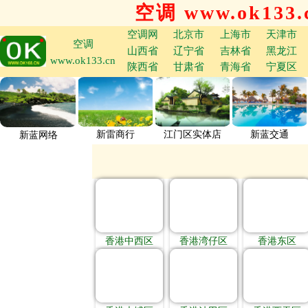
空调 www.ok133.
空调网
北京市
上海市
天津市
空调
山西省
辽宁省
吉林省
黑龙江
www.ok133.cn
陕西省
甘肃省
青海省
宁夏区
新雷商行
江门区实体店
新蓝交通
新蓝网络
香港中西区
香港湾仔区
香港东区