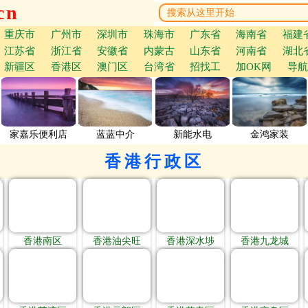
cn
重庆市
广州市
深圳市
珠海市
广东省
海南省
福建
江苏省
浙江省
安徽省
内蒙古
山东省
河南省
湖北
新疆区
香港区
澳门区
台湾省
招找工
加OK网
导航
家嘉乐便利店
蓝蓝中介
新能水电
金鸿家装
香港行政区
香港南区
香港油尖旺
香港深水埗
香港九龙城