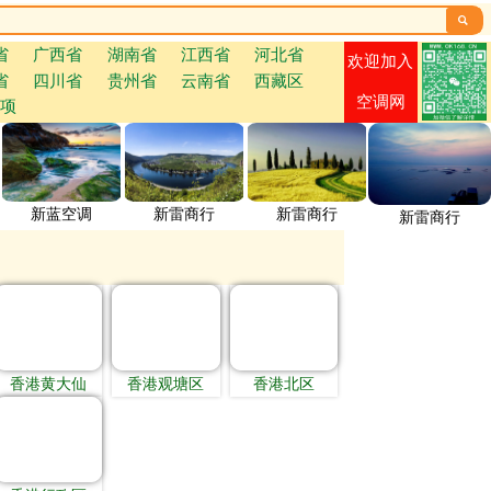

省
广西省
湖南省
江西省
河北省
欢迎加入
省
四川省
贵州省
云南省
西藏区
空调网
项
新蓝空调
新雷商行
新雷商行
新雷商行
香港黄大仙
香港观塘区
香港北区