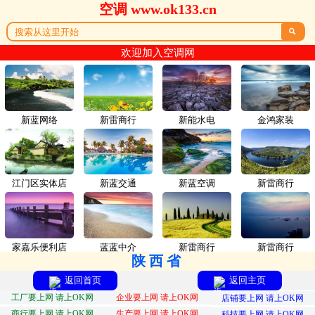
空调 www.ok133.cn

欢迎加入空调网
新蓝网络
新雷商行
新能水电
金鸿家装
江门区实体店
新蓝交通
新蓝空调
新雷商行
家嘉乐便利店
蓝蓝中介
新雷商行
新雷商行
陕西省
返回首页
返回主页
工厂要上网 请上OK网
企业要上网 请上OK网
店铺要上网 请上OK网
商行要上网 请上OK网
生产要上网 请上OK网
科技要上网 请上OK网