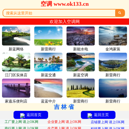
空调 www.ok133.cn

欢迎加入空调网
新蓝网络
新雷商行
新能水电
金鸿家装
江门区实体店
新蓝交通
新蓝空调
新雷商行
家嘉乐便利店
蓝蓝中介
新雷商行
新雷商行
吉林省
返回首页
返回主页
工厂要上网 请上OK网
企业要上网 请上OK网
店铺要上网 请上OK网
商行要上网 请上OK网
生产要上网 请上OK网
科技要上网 请上OK网