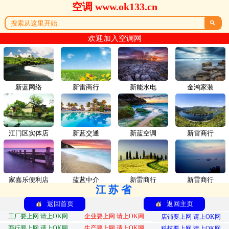
空调 www.ok133.cn

欢迎加入空调网
新蓝网络
新雷商行
新能水电
金鸿家装
江门区实体店
新蓝交通
新蓝空调
新雷商行
家嘉乐便利店
蓝蓝中介
新雷商行
新雷商行
江苏省
返回首页
返回主页
工厂要上网 请上OK网
企业要上网 请上OK网
店铺要上网 请上OK网
商行要上网 请上OK网
生产要上网 请上OK网
科技要上网 请上OK网