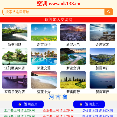
空调 www.ok133.cn

欢迎加入空调网
新蓝网络
新雷商行
新能水电
金鸿家装
江门区实体店
新蓝交通
新蓝空调
新雷商行
家嘉乐便利店
蓝蓝中介
新雷商行
新雷商行
河南省
返回首页
返回主页
工厂要上网 请上OK网
企业要上网 请上OK网
店铺要上网 请上OK网
商行要上网 请上OK网
生产要上网 请上OK网
科技要上网 请上OK网