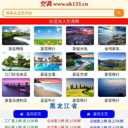
空调 www.ok133.cn

欢迎加入空调网
新蓝网络
新雷商行
新能水电
金鸿家装
江门区实体店
新蓝交通
新蓝空调
新雷商行
家嘉乐便利店
蓝蓝中介
新雷商行
新雷商行
黑龙江省
返回首页
返回主页
工厂要上网 请上OK网
企业要上网 请上OK网
店铺要上网 请上OK网
商行要上网 请上OK网
生产要上网 请上OK网
科技要上网 请上OK网