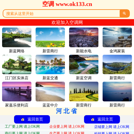
空调 www.ok133.cn

欢迎加入空调网
新蓝网络
新雷商行
新能水电
金鸿家装
江门区实体店
新蓝交通
新蓝空调
新雷商行
家嘉乐便利店
蓝蓝中介
新雷商行
新雷商行
河北省
返回首页
返回主页
工厂要上网 请上OK网
企业要上网 请上OK网
店铺要上网 请上OK网
商行要上网 请上OK网
生产要上网 请上OK网
科技要上网 请上OK网