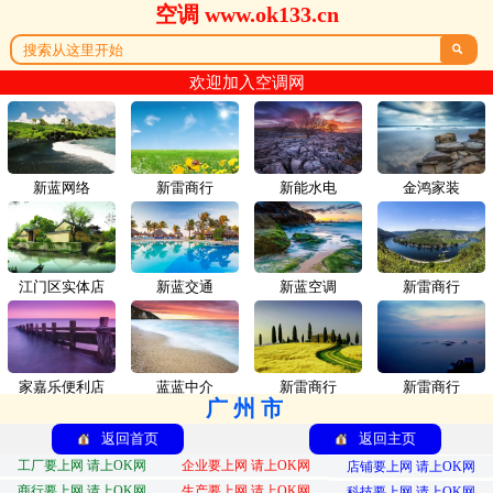
空调 www.ok133.cn

欢迎加入空调网
新蓝网络
新雷商行
新能水电
金鸿家装
江门区实体店
新蓝交通
新蓝空调
新雷商行
家嘉乐便利店
蓝蓝中介
新雷商行
新雷商行
广州市
返回首页
返回主页
工厂要上网 请上OK网
企业要上网 请上OK网
店铺要上网 请上OK网
商行要上网 请上OK网
生产要上网 请上OK网
科技要上网 请上OK网