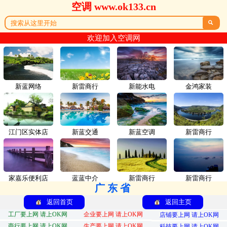
空调 www.ok133.cn

欢迎加入空调网
新蓝网络
新雷商行
新能水电
金鸿家装
江门区实体店
新蓝交通
新蓝空调
新雷商行
家嘉乐便利店
蓝蓝中介
新雷商行
新雷商行
广东省
返回首页
返回主页
工厂要上网 请上OK网
企业要上网 请上OK网
店铺要上网 请上OK网
商行要上网 请上OK网
生产要上网 请上OK网
科技要上网 请上OK网