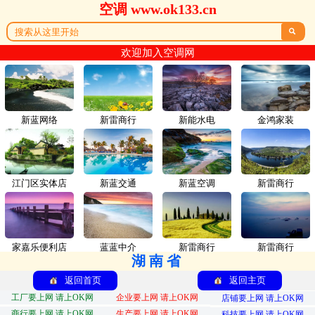
空调 www.ok133.cn

欢迎加入空调网
新蓝网络
新雷商行
新能水电
金鸿家装
江门区实体店
新蓝交通
新蓝空调
新雷商行
家嘉乐便利店
蓝蓝中介
新雷商行
新雷商行
湖南省
返回首页
返回主页
工厂要上网 请上OK网
企业要上网 请上OK网
店铺要上网 请上OK网
商行要上网 请上OK网
生产要上网 请上OK网
科技要上网 请上OK网