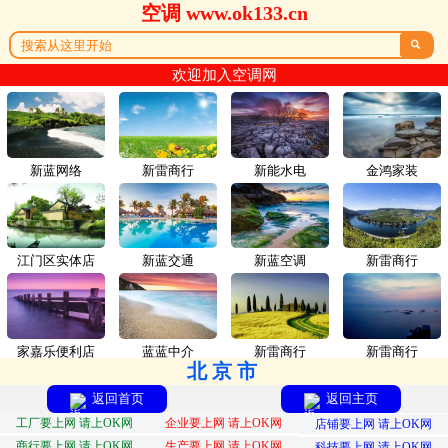
空调 www.ok133.cn

欢迎加入空调网
新蓝网络
新雷商行
新能水电
金鸿家装
江门区实体店
新蓝交通
新蓝空调
新雷商行
家嘉乐便利店
蓝蓝中介
新雷商行
新雷商行
北京市
返回首页
返回主页
工厂要上网 请上OK网
企业要上网 请上OK网
店铺要上网 请上OK网
商行要上网 请上OK网
生产要上网 请上OK网
科技要上网 请上OK网