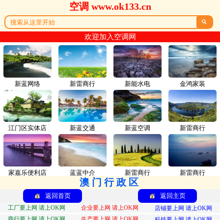
空调 www.ok133.cn

欢迎加入空调网
新蓝网络
新雷商行
新能水电
金鸿家装
江门区实体店
新蓝交通
新蓝空调
新雷商行
家嘉乐便利店
蓝蓝中介
新雷商行
新雷商行
澳门行政区
返回首页
返回主页
工厂要上网 请上OK网
企业要上网 请上OK网
店铺要上网 请上OK网
商行要上网 请上OK网
生产要上网 请上OK网
科技要上网 请上OK网