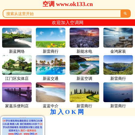
空调 www.ok133.cn

欢迎加入空调网
新蓝网络
新雷商行
新能水电
金鸿家装
江门区实体店
新蓝交通
新蓝空调
新雷商行
家嘉乐便利店
蓝蓝中介
新雷商行
新雷商行
加入OK网